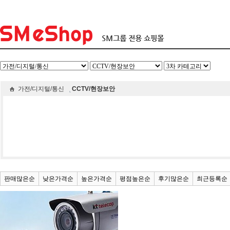
가전/디지털/통신
CCTV/현장보안
판매많은순
낮은가격순
높은가격순
평점높은순
후기많은순
최근등록순